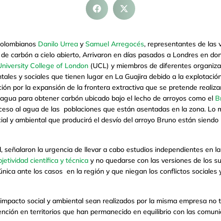
 colombianos
Danilo Urrea
y
Samuel Arregocés
, representantes de las
a de carbón a cielo abierto, Arrivaron en días pasados a Londres en d
University College of London
(UCL) y miembros de diferentes organizaci
tales y sociales que tienen lugar en La Guajira debido a la explotación
ón por la expansión de la frontera extractiva que se pretende realiz
 agua para obtener carbón ubicado bajo el lecho de arroyos como el
B
l acceso al agua de las poblaciones que están asentadas en la zona. Lo
ial y ambiental que producirá el desvío del arroyo Bruno están siendo
, señalaron la urgencia de llevar a cabo estudios independientes en la
jetividad científica y técnica
y no quedarse con las versiones de los s
ica ante los casos en la región y que niegan los conflictos sociales y
 impacto social y ambiental sean realizados por la misma empresa no 
nción en territorios que han permanecido en equilibrio con las comun