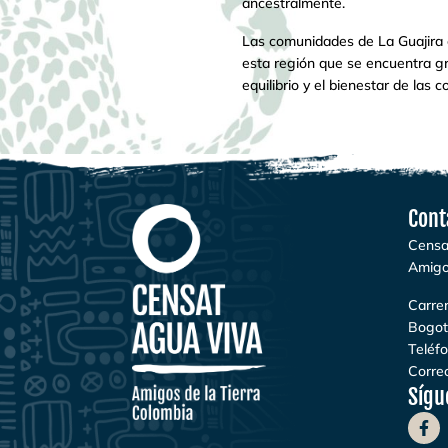
ancestralmente.
Las comunidades de La Guajira e
esta región que se encuentra g
equilibrio y el bienestar de las 
Cont
Censa
Amigo
Carrer
Bogot
Teléf
Correo
Sígu