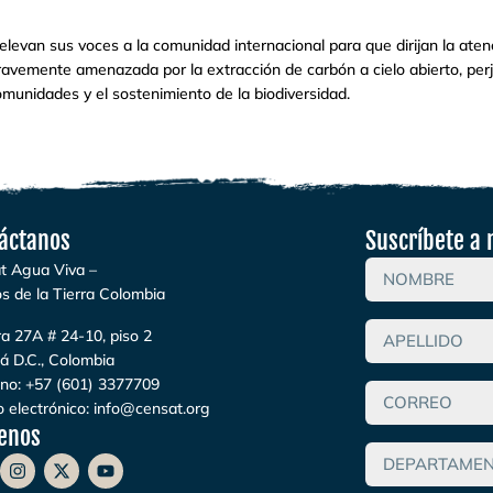
levan sus voces a la comunidad internacional para que dirijan la atenc
ravemente amenazada por la extracción de carbón a cielo abierto, pe
comunidades y el sostenimiento de la biodiversidad.
áctanos
Suscríbete a 
t Agua Viva –
s de la Tierra Colombia
a 27A # 24-10, piso 2
á D.C., Colombia
ono:
+57 (601) 3377709
 electrónico:
info@censat.org
enos