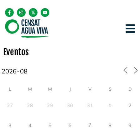
Eventos
L
M
M
J
V
S
D
27
28
29
30
31
1
2
7
3
4
5
6
8
9