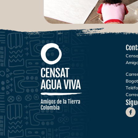
Cont
Censa
Amigo
Carrer
Bogot
Teléf
Correo
Sígu