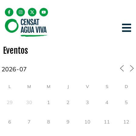
Eventos
L
M
M
J
V
S
D
29
30
1
2
3
4
5
6
7
8
9
10
11
12