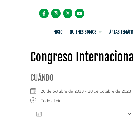
INICIO
QUIENES SOMOS
ÁREAS TEMÁTI
Congreso Internaciona
CUÁNDO
26 de octubre de 2023 - 28 de octubre de 20
Todo el día
AÑADIR AL CALENDARIO
Descargar ICS
Google Calendar
iCalendar
Office 365
Outlook Live