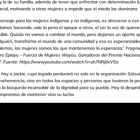
 la de su familia, además de tener que enfrentar con determinación l
arcal, motivando a otras mujeres a impedir que el miedo las dominara.
 mensaje para las mujeres indígenas y no indígenas, es atreverse a ese
estamos haciendo, vale la pena el apoyar a otros, el ser la voz de quie
ible.
Quizás no vamos a cambiar el mundo, pero dejamos un aporte 
lguien, transforme el mundo de una comunidad y eso es esperanzador
oblemas, las mujeres somos las que mantenemos la esperanza.”
Fragme
ero Epiayu – Fuerza de Mujeres Wayúu. Ganadoras del Premio Nacional
. Fuente: https://www.youtube.com/watch?v=zh7NRj0xVSo
hoy a Jackie, cuyo legado perdurará no solo en la organización Süts
vehemencia, sino en todos los espacios y personas que tuvieron la pos
 la búsqueda incansable de la dignidad para su pueblo. Hoy la desped
compromiso de mantener viva su lucha.