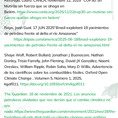
Restrepo, Laura. CANLA, noviembre 22, 2025 “COP30: un
Mutirão sin fuerza que se ahoga en
Belém.
https://www.canla.org/2025/11/22/cop30-un-mutirao-sin-
fuerza-que-se-ahoga-en-belem/
Royo, Joan Gual. 17 JUN 2025“Brasil explotará 19 yacimientos
de petróleo frente al delta el río Amazonas”
https://elpais.com/america/2025-06-18/brasil-explotara-19-
yacimientos-de-petroleo-frente-al-delta-el-rio-amazonas.html
Shaye Wolf, Robert Bullard, Jonathan J Buonocore, Nathan
Donley, Trisia Farrelly, John Fleming, David JX González, Naomi
Oreskes, William Ripple, Robin Saha, Mary D Willis, Advertencia
de los científicos sobre los combustibles fósiles, Oxford Open
Climate Change , Volumen 5, Número 1, 2025,
kgaf011,
https://doi.org/10.1093/oxfclm/kgaf011
The Guardian. 18 de noviembre de 2021.
Los anuncios
petroleros olvidados que nos decían que el cambio climático no
era
nada.
https://www.theguardian.com/environment/2021/nov/18/the-
forgotten-oil-ads-that-told-us-climate-change-was-nothing