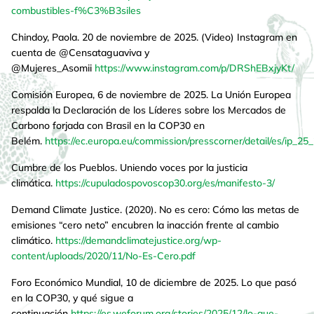
combustibles-f%C3%B3siles
Chindoy, Paola. 20 de noviembre de 2025. (Video) Instagram en
cuenta de @Censataguaviva y
@Mujeres_Asomii
https://www.instagram.com/p/DRShEBxjyKt/
Comisión Europea, 6 de noviembre de 2025. La Unión Europea
respalda la Declaración de los Líderes sobre los Mercados de
Carbono forjada con Brasil en la COP30 en
Belém.
https://ec.europa.eu/commission/presscorner/detail/es/ip_25
Cumbre de los Pueblos. Uniendo voces por la justicia
climática.
https://cupuladospovoscop30.org/es/manifesto-3/
Demand Climate Justice. (2020). No es cero: Cómo las metas de
emisiones “cero neto” encubren la inacción frente al cambio
climático.
https://demandclimatejustice.org/wp-
content/uploads/2020/11/No-Es-Cero.pdf
Foro Económico Mundial, 10 de diciembre de 2025. Lo que pasó
en la COP30, y qué sigue a
continuación
https://es.weforum.org/stories/2025/12/lo-que-