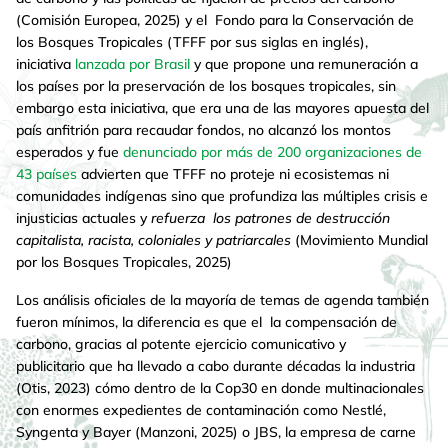
(Comisión Europea, 2025) y el Fondo para la Conservación de
los Bosques Tropicales (TFFF por sus siglas en inglés),
iniciativa
lanzada por Brasil
y que propone una remuneración a
los países por la preservación de los bosques tropicales, sin
embargo esta iniciativa, que era una de las mayores apuesta del
país anfitrión para recaudar fondos, no alcanzó los montos
esperados y fue
denunciado por más de 200 organizaciones de
43 países
advierten que TFFF no proteje ni ecosistemas ni
comunidades indígenas sino que profundiza las múltiples crisis e
injusticias actuales y
refuerza los patrones de destrucción
capitalista, racista, coloniales y patriarcales
(Movimiento Mundial
por los Bosques Tropicales, 2025)
Los análisis oficiales de la mayoría de temas de agenda también
fueron mínimos, la diferencia es que el la compensación de
carbono, gracias al potente ejercicio comunicativo y
publicitario que ha llevado a cabo durante décadas la industria
(Otis, 2023) cómo dentro de la Cop30 en donde multinacionales
con enormes expedientes de contaminación como Nestlé,
Syngenta y Bayer (Manzoni, 2025) o JBS, la empresa de carne