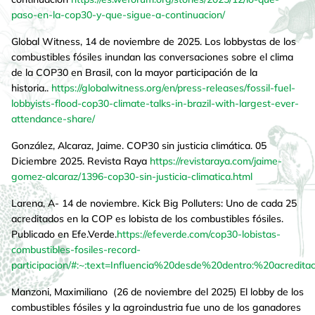
paso-en-la-cop30-y-que-sigue-a-continuacion/
Global Witness, 14 de noviembre de 2025. Los lobbystas de los
combustibles fósiles inundan las conversaciones sobre el clima
de la COP30 en Brasil, con la mayor participación de la
historia..
https://globalwitness.org/en/press-releases/fossil-fuel-
lobbyists-flood-cop30-climate-talks-in-brazil-with-largest-ever-
attendance-share/
González, Alcaraz, Jaime. COP30 sin justicia climática. 05
Diciembre 2025. Revista Raya
https://revistaraya.com/jaime-
gomez-alcaraz/1396-cop30-sin-justicia-climatica.html
Larena, A- 14 de noviembre. Kick Big Polluters: Uno de cada 25
acreditados en la COP es lobista de los combustibles fósiles.
Publicado en Efe.Verde.
https://efeverde.com/cop30-lobistas-
combustibles-fosiles-record-
participacion/#:~:text=Influencia%20desde%20dentro:%20acredi
Manzoni, Maximiliano (26 de noviembre del 2025) El lobby de los
combustibles fósiles y la agroindustria fue uno de los ganadores