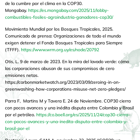
de la cumbre por el clima en la COP30.
Mongabay.
https://es.mongabay.com/2025/11/lobby-
combustibles-fosiles-agroindustria-ganadores-cop30/
Movimiento Mundial por los Bosques Tropicales, 2025.
Comunicado de prensa: Organizaciones de todo el mundo
exigen detener el Fondo Bosques Tropicales para Siempre
(TFFF).
https://www.wrm.org.uy/es/node/20792
Otis, L. 9 de marzo de 2023. En la mira del lavado verde: cómo
las corporaciones abusan de sus compromisos de cero
emisiones netas.
https://carbonmarketwatch.org/2023/03/09/zeroing-in-on-
greenwashing-how-corporations-misuse-net-zero-pledges/
Parra F, Martins M y Tavera E. 24 de Noviembre. COP30 cierra
con pocos avances y una inédita disputa entre Colombia y Brasil
por el petróleo.
https://co.boell.org/es/2025/11/24/cop30-cierra-
con-pocos-avances-y-una-inedita-disputa-entre-colombia-y-
brasil-por-el