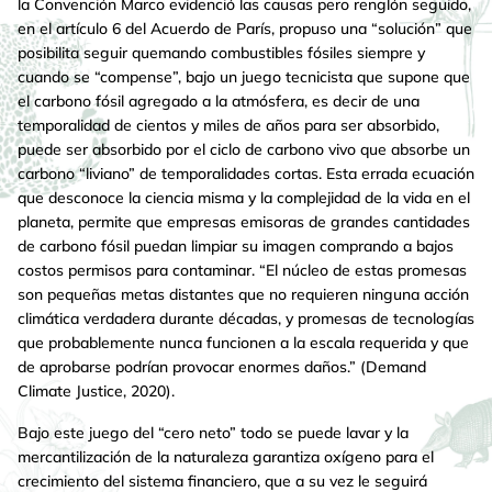
la Convención Marco evidenció las causas pero renglón seguido,
en el artículo 6 del Acuerdo de París, propuso una “solución” que
posibilita seguir quemando combustibles fósiles siempre y
cuando se “compense”, bajo un juego tecnicista que supone que
el carbono fósil agregado a la atmósfera, es decir de una
temporalidad de cientos y miles de años para ser absorbido,
puede ser absorbido por el ciclo de carbono vivo que absorbe un
carbono “liviano” de temporalidades cortas. Esta errada ecuación
que desconoce la ciencia misma y la complejidad de la vida en el
planeta, permite que empresas emisoras de grandes cantidades
de carbono fósil puedan limpiar su imagen comprando a bajos
costos permisos para contaminar. “El núcleo de estas promesas
son pequeñas metas distantes que no requieren ninguna acción
climática verdadera durante décadas, y promesas de tecnologías
que probablemente nunca funcionen a la escala requerida y que
de aprobarse podrían provocar enormes daños.” (Demand
Climate Justice, 2020).
Bajo este juego del “cero neto” todo se puede lavar y la
mercantilización de la naturaleza garantiza oxígeno para el
crecimiento del sistema financiero, que a su vez le seguirá