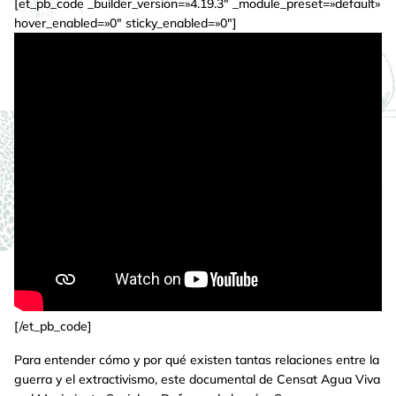
[et_pb_code _builder_version=»4.19.3″ _module_preset=»default»
hover_enabled=»0″ sticky_enabled=»0″]
[/et_pb_code]
Para entender cómo y por qué existen tantas relaciones entre la
guerra y el extractivismo, este documental de Censat Agua Viva