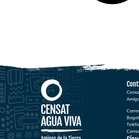
Cont
Censa
Amigo
Carrer
Bogot
Teléf
Correo