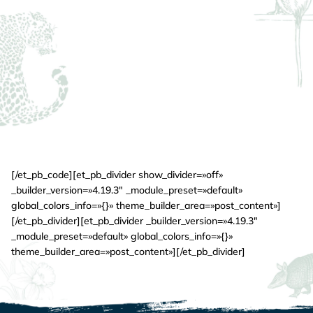
[/et_pb_code][et_pb_divider show_divider=»off»
_builder_version=»4.19.3″ _module_preset=»default»
global_colors_info=»{}» theme_builder_area=»post_content»]
[/et_pb_divider][et_pb_divider _builder_version=»4.19.3″
_module_preset=»default» global_colors_info=»{}»
theme_builder_area=»post_content»][/et_pb_divider]