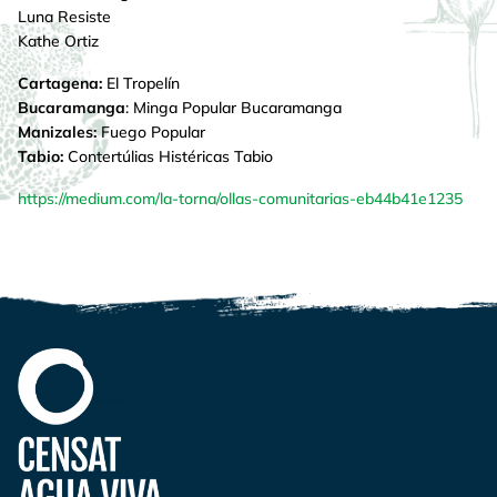
Luna Resiste
Kathe Ortiz
Cartagena:
El Tropelín
Bucaramanga
: Minga Popular Bucaramanga
Manizales:
Fuego Popular
Tabio:
Contertúlias Histéricas Tabio
https://medium.com/la-torna/ollas-comunitarias-eb44b41e1235