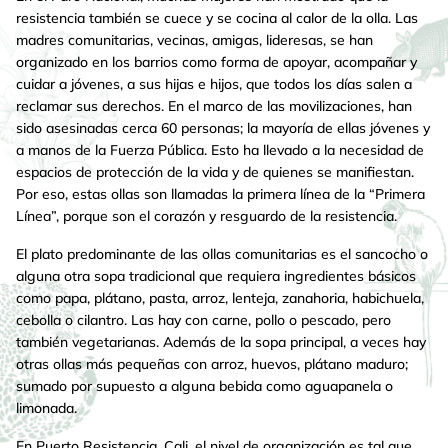
resistencia también se cuece y se cocina al calor de la olla. Las
madres comunitarias, vecinas, amigas, lideresas, se han
organizado en los barrios como forma de apoyar, acompañar y
cuidar a jóvenes, a sus hijas e hijos, que todos los días salen a
reclamar sus derechos. En el marco de las movilizaciones, han
sido asesinadas cerca 60 personas; la mayoría de ellas jóvenes y
a manos de la Fuerza Pública. Esto ha llevado a la necesidad de
espacios de protección de la vida y de quienes se manifiestan.
Por eso, estas ollas son llamadas la primera línea de la “Primera
Línea”, porque son el corazón y resguardo de la resistencia.
El plato predominante de las ollas comunitarias es el sancocho o
alguna otra sopa tradicional que requiera ingredientes básicos
como papa, plátano, pasta, arroz, lenteja, zanahoria, habichuela,
cebolla o cilantro. Las hay con carne, pollo o pescado, pero
también vegetarianas. Además de la sopa principal, a veces hay
otras ollas más pequeñas con arroz, huevos, plátano maduro;
sumado por supuesto a alguna bebida como aguapanela o
limonada.
En Puerto Resistencia, Cali, el nivel de organización es tal que