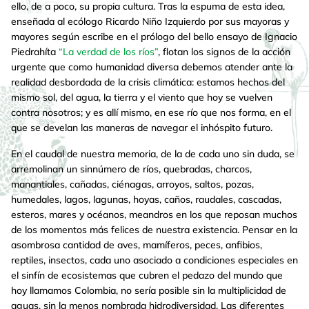
ello, de a poco, su propia cultura. Tras la espuma de esta idea,
enseñada al ecólogo Ricardo Niño Izquierdo por sus mayoras y
mayores según escribe en el prólogo del bello ensayo de Ignacio
Piedrahíta
“La verdad de los ríos”
, flotan los signos de la acción
urgente que como humanidad diversa debemos atender ante la
realidad desbordada de la crisis climática: estamos hechos del
mismo sol, del agua, la tierra y el viento que hoy se vuelven
contra nosotros; y es allí mismo, en ese río que nos forma, en el
que se develan las maneras de navegar el inhóspito futuro.
En el caudal de nuestra memoria, de la de cada uno sin duda, se
arremolinan un sinnúmero de ríos, quebradas, charcos,
manantiales, cañadas, ciénagas, arroyos, saltos, pozas,
humedales, lagos, lagunas, hoyas, caños, raudales, cascadas,
esteros, mares y océanos, meandros en los que reposan muchos
de los momentos más felices de nuestra existencia. Pensar en la
asombrosa cantidad de aves, mamíferos, peces, anfibios,
reptiles, insectos, cada uno asociado a condiciones especiales en
el sinfín de ecosistemas que cubren el pedazo del mundo que
hoy llamamos Colombia, no sería posible sin la multiplicidad de
aguas, sin la menos nombrada hidrodiversidad. Las diferentes