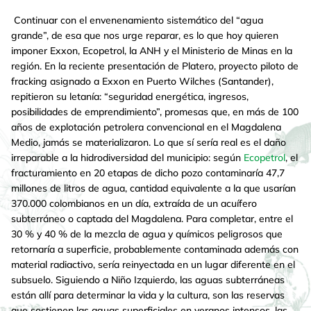
Continuar con el envenenamiento sistemático del “agua
grande”, de esa que nos urge reparar, es lo que hoy quieren
imponer Exxon, Ecopetrol, la ANH y el Ministerio de Minas en la
región. En la reciente presentación de Platero, proyecto piloto de
fracking asignado a Exxon en Puerto Wilches (Santander),
repitieron su letanía: “seguridad energética, ingresos,
posibilidades de emprendimiento”, promesas que, en más de 100
años de explotación petrolera convencional en el Magdalena
Medio, jamás se materializaron. Lo que sí sería real es el daño
irreparable a la hidrodiversidad del municipio: según
Ecopetrol
, el
fracturamiento en 20 etapas de dicho pozo contaminaría 47,7
millones de litros de agua, cantidad equivalente a la que usarían
370.000 colombianos en un día, extraída de un acuífero
subterráneo o captada del Magdalena. Para completar, entre el
30 % y 40 % de la mezcla de agua y químicos peligrosos que
retornaría a superficie, probablemente contaminada además con
material radiactivo, sería reinyectada en un lugar diferente en el
subsuelo. Siguiendo a Niño Izquierdo, las aguas subterráneas
están allí para determinar la vida y la cultura, son las reservas
que sostienen las aguas superficiales en veranos intensos, las