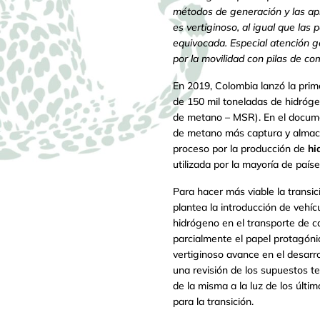
métodos de generación y las apl
es vertiginoso, al igual que las 
equivocada. Especial atención g
por la movilidad con pilas de com
En 2019, Colombia lanzó la prim
de 150 mil toneladas de hidróge
de metano – MSR). En el docume
de metano más captura y almace
proceso por la producción de
hi
utilizada por la mayoría de país
Para hacer más viable la transic
plantea la introducción de vehíc
hidrógeno en el transporte de ca
parcialmente el papel protagónic
vertiginoso avance en el desarro
una revisión de los supuestos t
de la misma a la luz de los últ
para la transición.