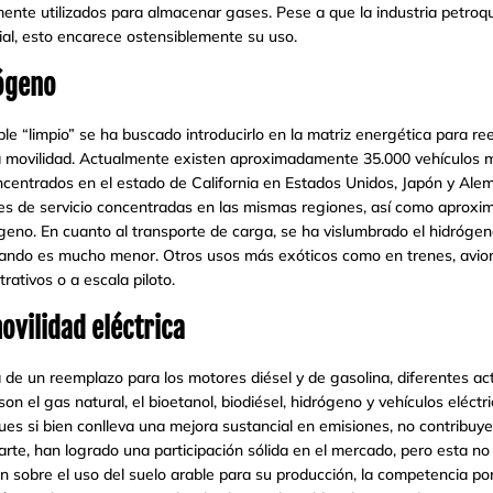
nte utilizados para almacenar gases. Pese a que la industria petroqu
trial, esto encarece ostensiblemente su uso.
ógeno
le “limpio” se ha buscado introducirlo en la matriz energética para re
la movilidad. Actualmente existen aproximadamente 35.000 vehículos 
ncentrados en el estado de California en Estados Unidos, Japón y Ale
 de servicio concentradas en las mismas regiones, así como aproxi
geno. En cuanto al transporte de carga, se ha vislumbrado el hidróge
ando es mucho menor. Otros usos más exóticos como en trenes, avion
ativos o a escala piloto.
ovilidad eléctrica
 de un reemplazo para los motores diésel y de gasolina, diferentes act
 el gas natural, el bioetanol, biodiésel, hidrógeno y vehículos eléctric
pues si bien conlleva una mejora sustancial en emisiones, no contribuye
 parte, han logrado una participación sólida en el mercado, pero esta 
n sobre el uso del suelo arable para su producción, la competencia por