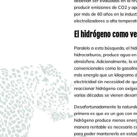
deberían ser evaluadas en la revi
producir emisiones de CO2 y a
por más de 60 años en la industr
electrolizadores a alta tempera
El hidrógeno como ve
Paralelo a esta búsqueda, el hi
hidrocarburos, produce agua en 
atmósfera. Adicionalmente, la e
convencionales como la gasolina
más energía que un kilogramo de
electricidad sin necesidad de q
reaccionar hidrógeno con oxígen
varias décadas se vienen desarr
Desafortunadamente la naturale
primera es que es un gas con muy
hidrógeno produce menos energía 
manera rentable es necesario co
para poder mantenerlo en estad