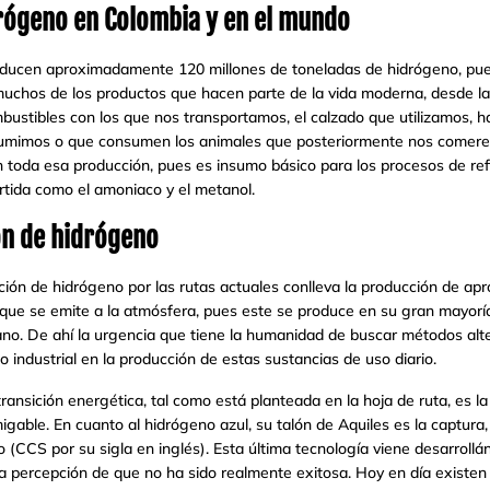
drógeno en Colombia y en el mundo
ucen aproximadamente 120 millones de toneladas de hidrógeno, pues
 muchos de los productos que hacen parte de la vida moderna, desde l
ustibles con los que nos transportamos, el calzado que utilizamos, has
umimos o que consumen los animales que posteriormente nos comerem
 toda esa producción, pues es insumo básico para los procesos de refi
rtida como el amoniaco y el metanol.
ón de hidrógeno
ión de hidrógeno por las rutas actuales conlleva la producción de ap
que se emite a la atmósfera, pues este se produce en su gran mayoría 
no. De ahí la urgencia que tiene la humanidad de buscar métodos alt
industrial en la producción de estas sustancias de uso diario.
transición energética, tal como está planteada en la hoja de ruta, es 
able. En cuanto al hidrógeno azul, su talón de Aquiles es la captura
 (CCS por su sigla en inglés). Esta última tecnología viene desarro
ia percepción de que no ha sido realmente exitosa. Hoy en día existen