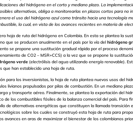
icaciones del hidrógeno en el corto y mediano plazo. La implementac
posibles alternativas, obliga a monitorearlas en plazos cortos para no in
enera el uso del hidrógeno azul como tránsito hacia una tecnología má
bustible, la cual, en vista de los avances recientes en materia de elect
era hoja de ruta del hidrógeno en Colombia. En esta se plantea la sust
no que se producen anualmente en el país por la vía del
hidrógeno gr
nto se propone una sustitución gradual rápida por el proceso deno
namiento de CO2 – MSR+CCS) a la vez que se propone la sustitución 
drógeno verde
(electrólisis del agua utilizando energía renovable). Es
es que han establecido una hoja de ruta.
ión para los inversionistas, la hoja de ruta plantea nuevos usos del hid
ulos livianos propulsados por pilas de combustión. En un mediano plaz
rga y transporte aéreo. Finalmente, se plantea la exportación del hidró
o de los combustibles fósiles de la balanza comercial del país. Para fi
llo de alternativas energéticas que constituyen la llamada transición 
ecnológicos sobre los cuales se construyó esta hoja de ruta para prop
imos avances en aras de maximizar el bienestar de los colombianos prio