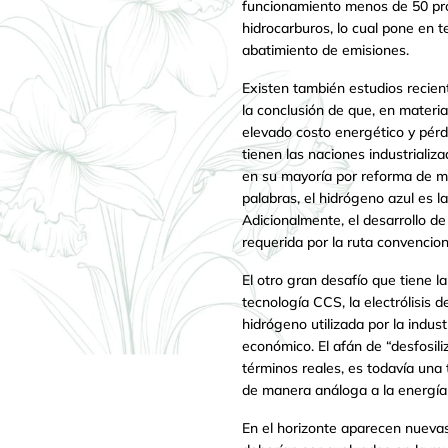
funcionamiento menos de 50 proy
hidrocarburos, lo cual pone en t
abatimiento de emisiones.
Existen también estudios recient
la conclusión de que, en materi
elevado costo energético y pérd
tienen las naciones industrializ
en su mayoría por reforma de m
palabras, el hidrógeno azul es l
Adicionalmente, el desarrollo d
requerida por la ruta convencion
El otro gran desafío que tiene la
tecnología CCS, la electrólisis 
hidrógeno utilizada por la indu
económico. El afán de “desfosil
términos reales, es todavía una
de manera análoga a la energía s
En el horizonte aparecen nueva