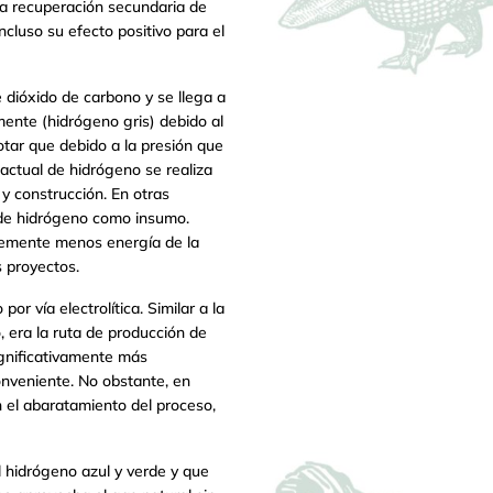
la recuperación secundaria de
ncluso su efecto positivo para el
e dióxido de carbono y se llega a
mente (hidrógeno gris) debido al
otar que debido a la presión que
 actual de hidrógeno se realiza
 construcción. En otras
n de hidrógeno como insumo.
blemente menos energía de la
s proyectos.
or vía electrolítica. Similar a la
, era la ruta de producción de
ignificativamente más
onveniente. No obstante, en
n el abaratamiento del proceso,
 hidrógeno azul y verde y que