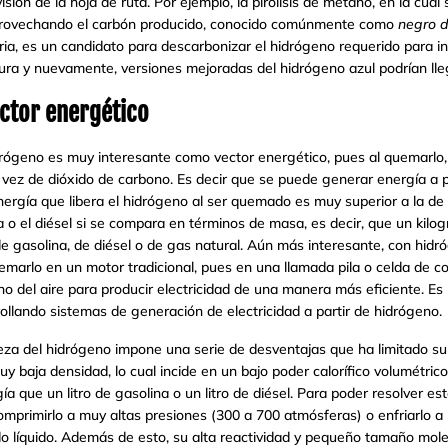
sión de la hoja de ruta. Por ejemplo, la pirolisis de metano, en la cual
provechando el carbón producido, conocido comúnmente como
negro 
ia, es un candidato para descarbonizar el hidrógeno requerido para ins
tura y nuevamente, versiones mejoradas del hidrógeno azul podrían lle
ctor energético
drógeno es muy interesante como vector energético, pues al quemarlo, 
vez de dióxido de carbono. Es decir que se puede generar energía a pa
nergía que libera el hidrógeno al ser quemado es muy superior a la de
 o el diésel si se compara en términos de masa, es decir, que un kil
 gasolina, de diésel o de gas natural. Aún más interesante, con hid
uemarlo en un motor tradicional, pues en una llamada pila o celda de 
o del aire para producir electricidad de una manera más eficiente. E
ollando sistemas de generación de electricidad a partir de hidrógeno.
za del hidrógeno impone una serie de desventajas que ha limitado su
 baja densidad, lo cual incide en un bajo poder calorífico volumétrico, 
que un litro de gasolina o un litro de diésel. Para poder resolver es
mprimirlo a muy altas presiones (300 a 700 atmósferas) o enfriarlo a
o líquido. Además de esto, su alta reactividad y pequeño tamaño mol