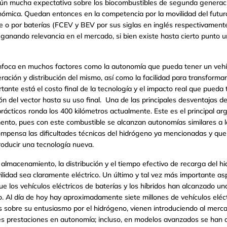
 aún mucha expectativa sobre los biocombustibles de segunda generac
ómica. Quedan entonces en la competencia por la movilidad del futuro 
e o por baterías (FCEV y BEV por sus siglas en inglés respectivament
n ganando relevancia en el mercado, si bien existe hasta cierto punto
 enfoca en muchos factores como la autonomía que pueda tener un veh
eración y distribución del mismo, así como la facilidad para transformar
ante está el costo final de la tecnología y el impacto real que pueda t
ón del vector hasta su uso final. Una de las principales desventajas del
prácticos ronda los 400 kilómetros actualmente. Este es el principal a
nto, pues con este combustible se alcanzan autonomías similares a la
mpensa las dificultades técnicas del hidrógeno ya mencionadas y que 
roducir una tecnología nueva.
 almacenamiento, la distribución y el tiempo efectivo de recarga del h
ilidad sea claramente eléctrico. Un último y tal vez más importante 
que los vehículos eléctricos de baterías y los híbridos han alcanzado u
 Al día de hoy hay aproximadamente siete millones de vehículos eléct
os sobre su entusiasmo por el hidrógeno, vienen introduciendo al me
res prestaciones en autonomía; incluso, en modelos avanzados se han