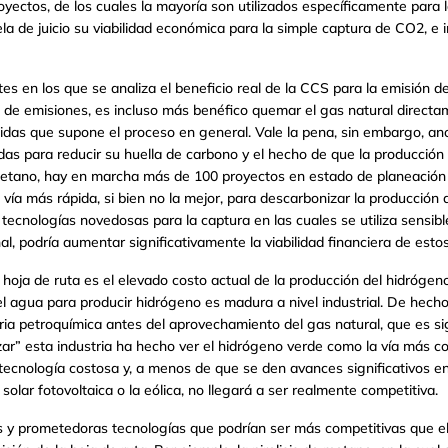
ectos, de los cuales la mayoría son utilizados específicamente para 
ela de juicio su viabilidad económica para la simple captura de CO2, e i
es en los que se analiza el beneficio real de la CCS para la emisión d
a de emisiones, es incluso más benéfico quemar el gas natural directa
idas que supone el proceso en general. Vale la pena, sin embargo, an
adas para reducir su huella de carbono y el hecho de que la producción
etano, hay en marcha más de 100 proyectos en estado de planeación y
a vía más rápida, si bien no la mejor, para descarbonizar la producció
e tecnologías novedosas para la captura en las cuales se utiliza sensi
al, podría aumentar significativamente la viabilidad financiera de esto
 hoja de ruta es el elevado costo actual de la producción del hidrógeno p
del agua para producir hidrógeno es madura a nivel industrial. De hecho
stria petroquímica antes del aprovechamiento del gas natural, que es s
izar” esta industria ha hecho ver el hidrógeno verde como la vía más c
 tecnología costosa y, a menos de que se den avances significativos e
olar fotovoltaica o la eólica, no llegará a ser realmente competitiva.
s y prometedoras tecnologías que podrían ser más competitivas que el