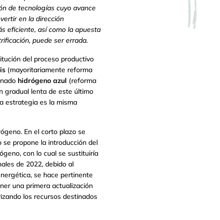
ión de tecnologías cuyo avance
vertir en la dirección
s eficiente, así como la apuesta
rificación, puede ser errada.
itución del proceso productivo
is
(mayoritariamente reforma
minado
hidrógeno azul
(reforma
gradual lenta de este último
ta estrategia es la misma
rógeno. En el corto plazo se
o se propone la introducción del
geno, con lo cual se sustituiría
nales de 2022, debido al
energética, se hace pertinente
oner una primera actualización
rizando los recursos destinados