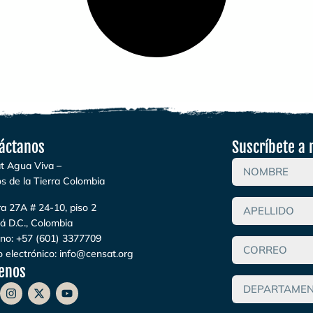
áctanos
Suscríbete a 
t Agua Viva –
s de la Tierra Colombia
a 27A # 24-10, piso 2
á D.C., Colombia
ono:
+57 (601) 3377709
 electrónico:
info@censat.org
enos