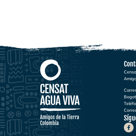
Cont
Censa
Amigo
Carrer
Bogot
Teléf
Correo
Sígu