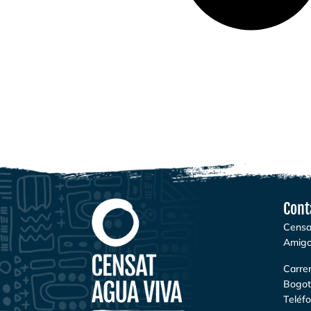
Cont
Censa
Amigo
Carrer
Bogot
Teléf