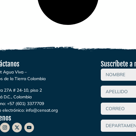
áctanos
Suscríbete a 
t Agua Viva –
s de la Tierra Colombia
a 27A # 24-10, piso 2
á D.C., Colombia
ono:
+57 (601) 3377709
 electrónico:
info@censat.org
enos