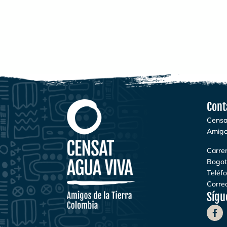
Cont
Censa
Amigo
Carrer
Bogot
Teléf
Correo
Sígu