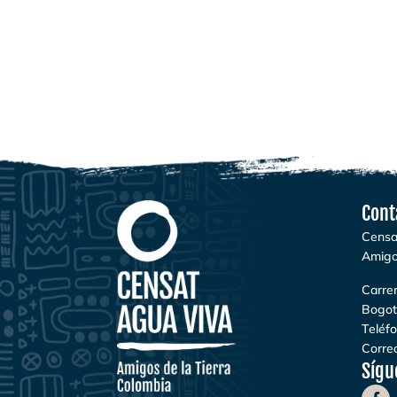
Cont
Censa
Amigo
Carrer
Bogot
Teléf
Correo
Sígu