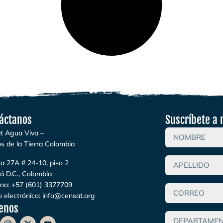
áctanos
Suscríbete a 
t Agua Viva –
s de la Tierra Colombia
a 27A # 24-10, piso 2
á D.C., Colombia
ono:
+57 (601) 3377709
 electrónico:
info@censat.org
enos