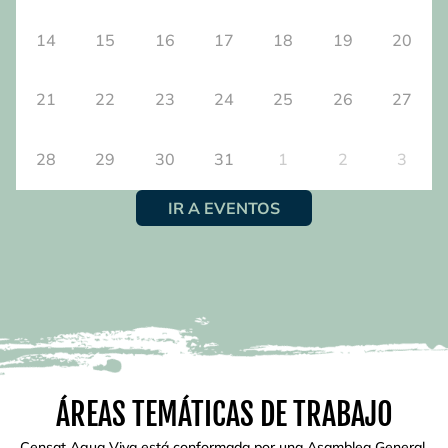
14
15
16
17
18
19
20
21
22
23
24
25
26
27
28
29
30
31
1
2
3
IR A EVENTOS
ÁREAS TEMÁTICAS DE TRABAJO
Censat Agua Viva está conformada por una Asamblea General,