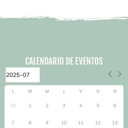
CALENDARIO DE EVENTOS
L
M
M
J
V
S
D
30
1
2
3
4
5
6
7
8
9
10
11
12
13