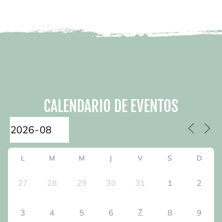
CALENDARIO DE EVENTOS
L
M
M
J
V
S
D
27
28
29
30
31
1
2
7
3
4
5
6
8
9