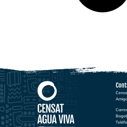
Cont
Censa
Amigo
Carrer
Bogot
Teléf