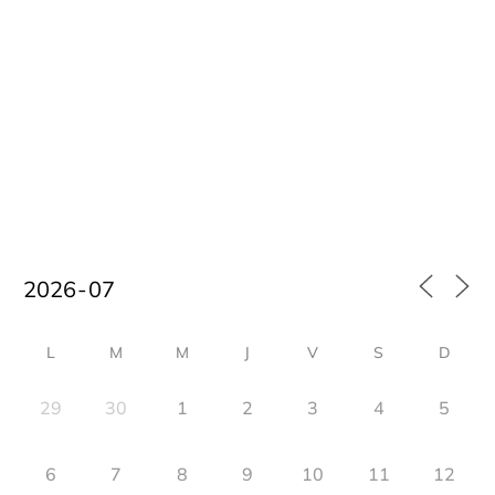
CALENDARIO DE EVENTOS
L
M
M
J
V
S
D
29
30
1
2
3
4
5
6
7
8
9
10
11
12