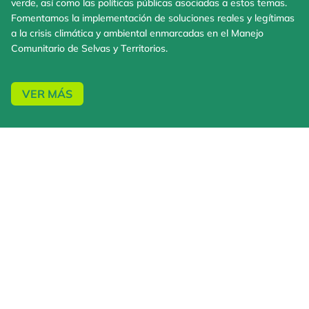
verde, así como las políticas públicas asociadas a estos temas.
Fomentamos la implementación de soluciones reales y legítimas
a la crisis climática y ambiental enmarcadas en el Manejo
Comunitario de Selvas y Territorios.
VER MÁS
EXPERENCIAS TRANSMEDIA
Además de nuestras áreas de trabajo, hemos profundizado en
aspectos particulares de diversas problemáticas ambientales en
Colombia y en el mundo, con el fin de ampliar la comprensión social al
respecto y visibilizar las voces de comunidades y organizaciones que
las afrontan, que proponen alternativas y que perviven en los
territorios. Para ello, hemos creado campañas, investigaciones y
contenidos multimediales que podrás conocer a través de nuestras
experiencias transmedia.