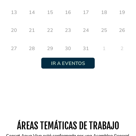
13
14
15
16
17
18
19
20
21
22
23
24
25
26
27
28
29
30
31
1
2
IR A EVENTOS
ÁREAS TEMÁTICAS DE TRABAJO
Censat Agua Viva está conformada por una Asamblea General,